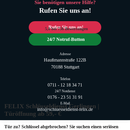
Sie benötigen unsere Hilfe?
Rufen Sie uns an!
Rufen Sie uns an!
5,0
bei 756 Bewertungen
24/7 Notruf-Button
Adresse
Haußmannstraße 122B
Rufen Sie uns an!
70188 Stuttgart
Notruf-Button
Telefon
0711 - 12 18 34 71
24/7 Notdienst
0176 - 23 51 31 91
E-Mail
FELIX Schlüsseldienst Gerlingen |
info@schluesseldienst-felix.de
Türöffnung ab 59,- €
Tür zu? Schlüssel abgebrochen? Sie suchen einen seriösen