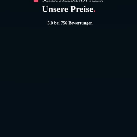
Unsere Preise
.
5,0
bei 756 Bewertungen